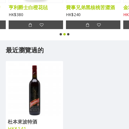
嬌
亨利爵士白橙花毡
費事兄弟黑核桃苦澀酒
HK$380
HK$240
HK
最近瀏覽過的
杜本來波特酒
HK$141