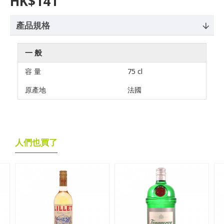
HK$141
產品規格
一 般
容 量
75 cl
原產地
法國
人們也買了