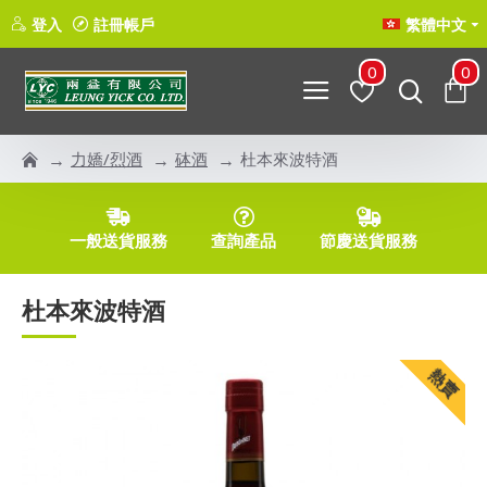
登入
註冊帳戶
繁體中文
0
0
力嬌/烈酒
砵酒
杜本來波特酒
一般送貨服務
查詢產品
節慶送貨服務
杜本來波特酒
熱賣