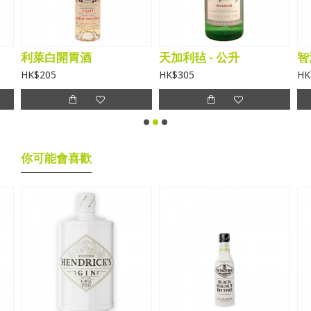
利萊白開胃酒
天加利毡 - 公升
智
HK$205
HK$305
HK
你可能會喜歡